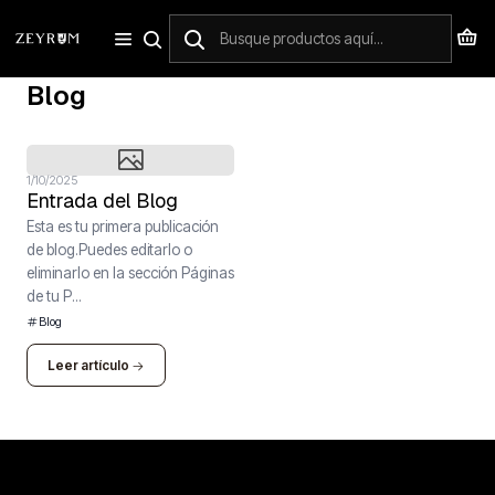
Inicio
Blog
Blog
1/10/2025
Entrada del Blog
Esta es tu primera publicación
de blog.Puedes editarlo o
eliminarlo en la sección Páginas
de tu P...
Blog
Leer artículo